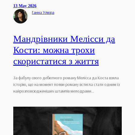
13 May 2026
Ганна Улюра
Мандрівники Мелісси да
Кости: можна трохи
скористатися з життя
За фабулу свого дебютного роману Мелісса да Коста взяла
історію, що на момент появи роману встигла стати одним із
найрозповсюдженіших штампів мелодрами…