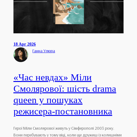
18 Apr 2026
Ганна Улюра
«Час невдах» Міли
Смолярової: шість drama
queen у пошуках
режисера-постановника
Герої Міли Смолярової живуть у Сімферополі 2003 року.
Вони перебувають у тому віці, коли ще дружиш із колишніми