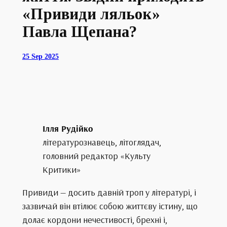
«Привиди ляльок»
Павла Щепана?
25 Sep 2025
Ілля Рудійко
літературознавець, літоглядач,
головний редактор «Культу
Критики»
Привиди — досить давній троп у літературі, і
зазвичай він втілює собою життєву істину, що
долає кордони нечестивості, брехні і,