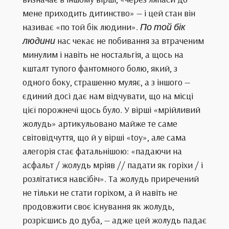
мене приходить дитинство» — і цей стан він
називає «по той бік людини».
По той бік
людини
нас чекає не побивання за втраченим
минулим і навіть не ностальгія, а щось на
кшталт тупого фантомного болю, який, з
одного боку, страшенно муляє, а з іншого —
єдиний досі дає нам відчувати, що на місці
цієї порожнечі щось було. У вірші «мрійливий
жолудь» артикульовано майже те саме
світовідчуття, що й у вірші «toy», але сама
алегорія стає фатальнішою: «падаючи на
асфальт / жолудь мріяв // падати як горіхи / і
розлітатися навсібіч». Та жолудь приречений
не тільки не стати горіхом, а й навіть не
продовжити своє існування як жолудь,
розрісшись до дуба, — адже цей жолудь падає