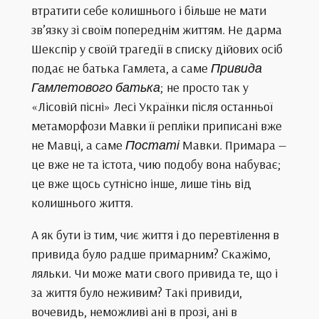
втратити себе колишнього і більше не мати
зв’язку зі своїм попереднім життям. Не дарма
Шекспір у своїй трагедії в списку дійових осіб
подає не батька Гамлета, а саме
Привида
Гамлетового батька
; не просто так у
«Лісовій пісні» Лесі Українки після останньої
метаморфози Мавки її репліки приписані вже
не Мавці, а саме
Постаті
Мавки. Примара —
це вже не та істота, чию подобу вона набуває;
це вже щось сутнісно інше, лише тінь від
колишнього життя.
А як бути із тим, чиє життя і до перевтілення в
привида було радше примарним? Скажімо,
ляльки. Чи може мати свого привида те, що і
за життя було неживим? Такі привиди,
вочевидь, неможливі ані в прозі, ані в