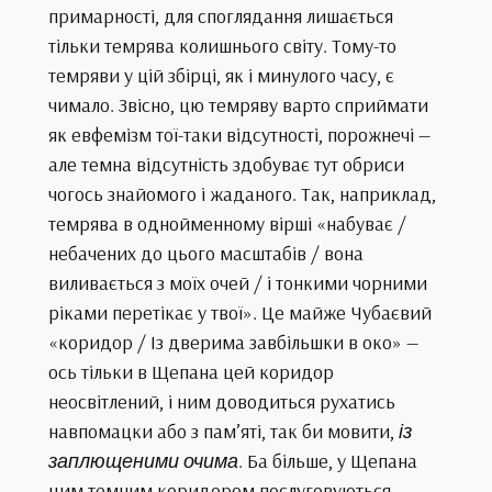
примарності, для споглядання лишається
тільки темрява колишнього світу. Тому-то
темряви у цій збірці, як і минулого часу, є
чимало. Звісно, цю темряву варто сприймати
як евфемізм тої-таки відсутності, порожнечі —
але темна відсутність здобуває тут обриси
чогось знайомого і жаданого. Так, наприклад,
темрява в однойменному вірші «набуває /
небачених до цього масштабів / вона
виливається з моїх очей / і тонкими чорними
ріками перетікає у твої». Це майже Чубаєвий
«коридор / Із дверима завбільшки в око» —
ось тільки в Щепана цей коридор
неосвітлений, і ним доводиться рухатись
навпомацки або з пам’яті, так би мовити,
із
заплющеними очима
. Ба більше, у Щепана
цим темним коридором послуговуються