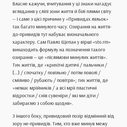
Власне кажучи, вчитування у ці знаки нагадує
вглядання у сліпі зони життя й білі плями світу
— і саме з цієї причини у «Привидах ляльок»
так багато минулого часу. Озирання на життя-
до-привидів тут набуває визначального
характеру. Сам Павло Щепан у вірші «sto.rm»
винаходить формулу на позначення такого
озирання — це «післямови минулих життів».
Тих життів, де «крихітні дитячі / пальчики /
[…] / спочатку / повільно / потім поволі /
сміливо / рубають / повітря»; тих життів, де
«немає мрійників / а всі мрії пластичні
відростки / снів сувеніри / які ми діти /
забираємо з собою щодня».
З іншого боку, привидовий позір відмінний від
зору не-привидів. Тим, хто вже минув межу