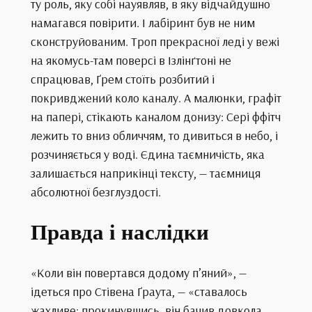
ту роль, яку собі науявляв, в яку відчайдушно
намагався повірити. І лабіринт був не ним
сконструйованим. Троп прекрасної леді у вежі
на якомусь-там поверсі в Ізлінґтоні не
спрацював, Ґрем стоїть розбитий і
покривджений коло каналу. А малюнки, графіт
на папері, стікають каналом донизу: Сері ффітч
лежить то вниз обличчям, то дивиться в небо, і
розчиняється у воді. Єдина таємничість, яка
залишається наприкінці тексту, — таємниця
абсолютної безглуздості.
Правда і наслідки
«Коли він повертався додому п’яний», —
ідеться про Стівена Ґраута, — «ставалось
жахливе: прокинувшись, він бачив довкола