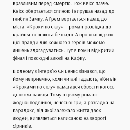
вразливим перед смертю. Тож Квісс плаче.
Квісс обертається спиною і вирушає назад до
глибин Замку. А Ґрем вертається назад до
міста. «Кроки по склу» — роман-розвідка до
крайнього полюса безнадії. А про «наслідки»
цієї правди для кожного з героїв можемо
лишень здогадуватись. Тут в поміч відкритий
фінал і повсюдні алюзії на Кафку.
В одному з інтерв’ю Єн Бенкс зізнався, що
йому неприємно, коли читачі гадають, ніби він
«Кроками по склу» намагався обвести когось
довкола пальця. Тому в цьому романі —
жодної подвійної, нечесної гри; а розгадка на
парадокс, від якої залежало життя двох
людей, виявляється написаною на звороті
сірників.