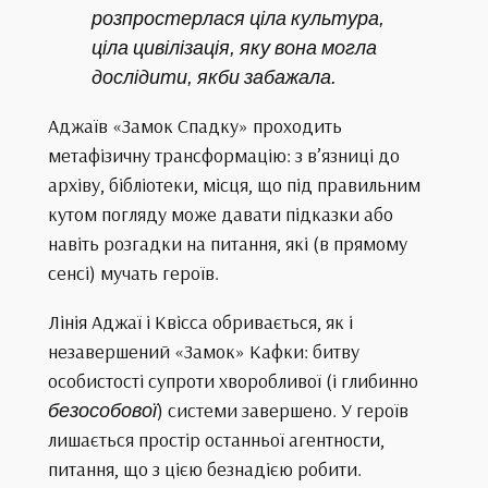
розпростерлася ціла культура,
ціла цивілізація, яку вона могла
дослідити, якби забажала.
Аджаїв «Замок Спадку» проходить
метафізичну трансформацію: з в’язниці до
архіву, бібліотеки, місця, що під правильним
кутом погляду може давати підказки або
навіть розгадки на питання, які (в прямому
сенсі) мучать героїв.
Лінія Аджаї і Квісса обривається, як і
незавершений «Замок» Кафки: битву
особистості супроти хворобливої (і глибинно
безособової
) системи завершено. У героїв
лишається простір останньої агентности,
питання, що з цією безнадією робити.