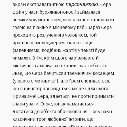
вкрай екстравагантною
персонажкою
. Сера
ффітч у часи бурхливої юності займалася
всіляким хуліганством, якось навіть танцювала
голою на піаніно в місцевому пабі. Зараз Сера
проходить розлучення з чоловіком, той
працював менеджером з каналізації
(запевняємо, подібних жартів у тексті буде
чимало). Втім, крім цього чарівливого й
містичного амплуа закоханий знає небагато.
Знає, що Сера бачиться з таємничим коханцем
(у нього є мотоцикл!), але Ґрем сподівається,
що в цій історії знайдеться місце і для нього.
Принаймні Сера, здається, не проти приймати
знаки уваги. Отже, юнак намагається
дістатися до об’єкта обожнювання — ось нам і
класичний троп любовної інтриги, що
триватиме аж до розділу «Правда і наслідки».