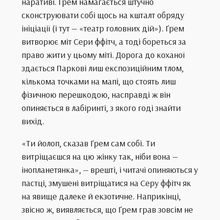
наративі. Ґрем намагається штучно
сконструювати собі щось на кшталт обряду
ініціації (і тут — «театр головних дій»). Ґрем
витворює міт Сери ффітч, а тоді бореться за
право жити у цьому міті. Дорога до коханої
здається Паркові лиш експозиційним тлом,
кількома точками на мапі, що стоять лиш
фізичною перешкодою, насправді ж він
опиняється в лабіринті, з якого годі знайти
вихід.
«Ти йолоп, сказав Ґрем сам собі. Ти
витріщаєшся на цю жінку так, ніби вона —
інопланетянка», — врешті, і читачі опиняються у
пастці, змушені витріщатися на Серу ффітч як
на явище далеке й екзотичне. Наприкінці,
звісно ж, виявляється, що Ґрем грав зовсім не