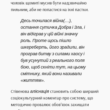
чоловік щомиті мусив бути надзвичайно
пильним, аби не попастися на їхні пастки.
Десь точилася війна(…),
остання сутичка Добра і Зла, і
він відіграв у цій війні значну
роль. Проте щось пішло
шкереберть, його зрадили, він
програв битву з силами хаосу і
був усунутий з реального поля
бою, щоб скніти тут, на цьому
смітнику, який вони називали
«життям».
Стівенова
алієнація
становить собою ширший
соціокультурний коментар про систему, що
методично провалює обов’язок захищати