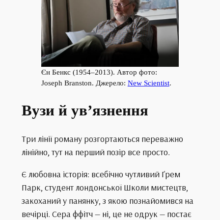
Єн Бенкс (1954–2013). Автор фото:
Joseph Branston. Джерело:
New Scientist
.
Вузи й ув’язнення
Три лінії роману розгортаються переважно
лінійно, тут на перший позір все просто.
Є любовна історія: всебічно чутливий Ґрем
Парк, студент лондонської Школи мистецтв,
закоханий у панянку, з якою познайомився на
вечірці. Сера ффітч — ні, це не одрук — постає