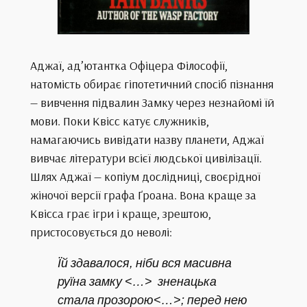
Аджаї, ад’ютантка Офіцера Філософії,
натомість обирає гіпотетичний спосіб пізнання
— вивчення підвалин Замку через незнайомі їй
мови. Поки Квісс катує служників,
намагаючись вивідати назву планети, Аджаї
вивчає літератури всієї людської цивілізації.
Шлях Аджаї — копіум дослідниці, своєрідної
жіночої версії графа Ґроана. Вона краще за
Квісса грає ігри і краще, зрештою,
пристосовується до неволі:
Їй здавалося, ніби вся масивна
руїна замку <…> зненацька
стала прозорою<…>; перед нею