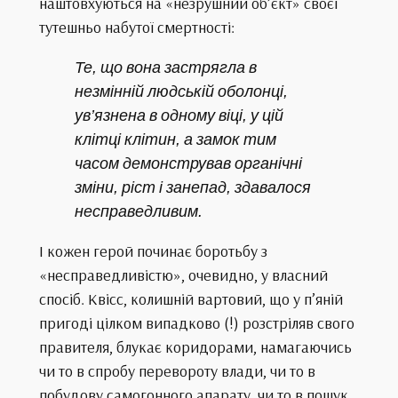
наштовхуються на «незрушний об’єкт» своєї
тутешньо набутої смертності:
Те, що вона застрягла в
незмінній людській оболонці,
ув’язнена в одному віці, у цій
клітці клітин, а замок тим
часом демонстрував органічні
зміни, ріст і занепад, здавалося
несправедливим.
І кожен герой починає боротьбу з
«несправедливістю», очевидно, у власний
спосіб. Квісс, колишній вартовий, що у п’яній
пригоді цілком випадково (!) розстріляв свого
правителя, блукає коридорами, намагаючись
чи то в спробу перевороту влади, чи то в
побудову самогонного апарату, чи то в пошук