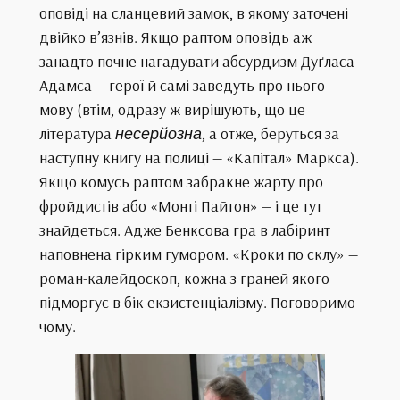
оповіді на сланцевий замок, в якому заточені
двійко в’язнів. Якщо раптом оповідь аж
занадто почне нагадувати абсурдизм Дуґласа
Адамса — герої й самі заведуть про нього
мову (втім, одразу ж вирішують, що це
література
несерйозна
, а отже, беруться за
наступну книгу на полиці — «Капітал» Маркса).
Якщо комусь раптом забракне жарту про
фройдистів або «Монті Пайтон» — і це тут
знайдеться. Адже Бенксова гра в лабіринт
наповнена гірким гумором. «Кроки по склу» —
роман-калейдоскоп, кожна з граней якого
підморгує в бік екзистенціалізму. Поговоримо
чому.