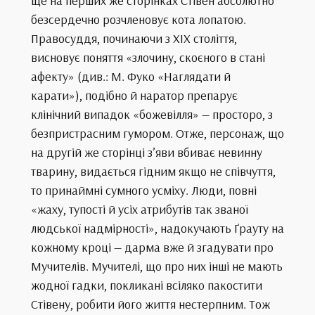
ще на перших же сторінках Стівен абсолютно
безсердечно розчленовує кота лопатою.
Правосуддя, починаючи з XIX століття,
висновує поняття «злочину, скоєного в стані
афекту» (див.: М. Фуко «Наглядати й
карати»), подібно й наратор препарує
клінічний випадок «божевілля» — просторо, з
безпристрасним гумором. Отже, персонаж, що
на другій же сторінці з’яви вбиває невинну
тварину, видається гідним якщо не співчуття,
то принаймні сумного усміху. Люди, повні
«жаху, тупості й усіх атрибутів так званої
людської надмірності», надокучають Ґрауту на
кожному кроці — дарма вже й згадувати про
Мучителів. Мучителі, що про них інші не мають
жодної гадки, покликані всіляко пакостити
Стівену, робити його життя нестерпним. Тож