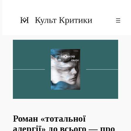
Роман «тотальної
алергії» до всього — про