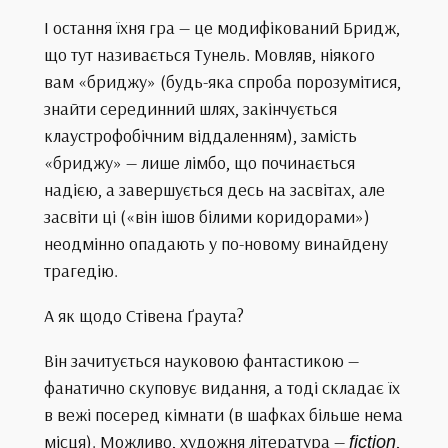
І остання їхня гра — це модифікований Бридж,
що тут називається Тунель. Мовляв, ніякого
вам «бриджу» (будь-яка спроба порозумітися,
знайти серединний шлях, закінчується
клаустрофобічним віддаленням), замість
«бриджу» — лише лімбо, що починається
надією, а завершується десь на засвітах, але
засвіти ці («він ішов білими коридорами»)
неодмінно опадають у по-новому винайдену
трагедію.
А як щодо Стівена Ґраута?
Він зачитується науковою фантастикою —
фанатично скуповує видання, а тоді складає їх
в вежі посеред кімнати (в шафках більше нема
місця). Можливо, художня література —
fiction
,