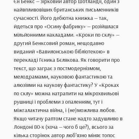
Єн Бенкс — зірковий автор Шотландії, один з
найвпливовіших британських письменників
сучасності. Його дебютна книжка — так,
йдеться про «Осину фабрику» — розійшлася
мільйонними накладами. «Кроки по склу» —
другий Бенксовий роман, нещодавно
виданий «Вавилонською бібліотекою» в
перекладі Гєника Бєлякова. Як говорити про
текст, що заграє з постмодернізмом,
мелодрамами, науковою фантастикою та
алюзіями на наукову фантастику? У «Кроках
по склу» можна натрапити на мікрохвильові
рушниці і проблеми з опаленням, тут і
міжгалактична війна, і (не)можлива любов.
Якщо читачу раптом стане надто задушливо в
Лондоні 80-х (хоча — чого б це?), всього за
кілька сторінок автор люб’язно міняє топос