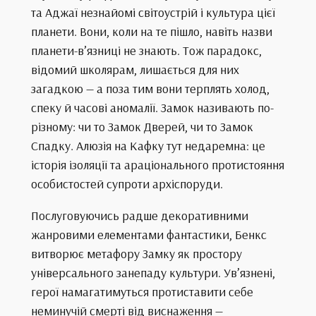
та Аджаї незнайомі світоустрій і культура цієї
планети. Вони, коли на те пішло, навіть назви
планети-в’язниці не знають. Тож парадокс,
відомий школярам, лишається для них
загадкою — а поза тим вони терплять холод,
спеку й часові аномалії. Замок називають по-
різному: чи то Замок Дверей, чи то Замок
Спадку. Алюзія на Кафку тут недаремна: це
історія ізоляції та араціонального протистояння
особистостей супроти архіспоруди.
Послуговуючись радше декоративними
жанровими елементами фантастики, Бенкс
витворює метафору Замку як простору
універсального занепаду культури. Ув’язнені,
герої намагатимуться протиставити себе
неминучій смерті від виснаження —