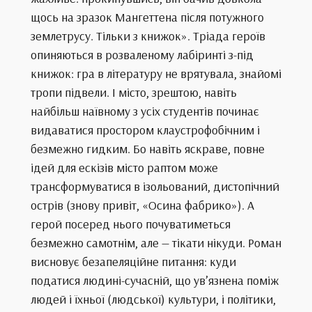
щось на зразок Мангеттена після потужного
землетрусу. Тільки з книжок». Тріада героїв
опиняються в розваленому лабіринті з-під
книжок: гра в літературу не врятувала, знайомі
тропи підвели. І місто, зрештою, навіть
найбільш наївному з усіх студентів починає
видаватися простором клаустрофобічним і
безмежно гидким. Бо навіть яскраве, повне
ідей для ескізів місто раптом може
трансформуватися в ізольований, дистопічний
острів (знову привіт, «Осина фабрико»). А
герой посеред нього почуватиметься
безмежно самотнім, але — тікати нікуди. Роман
висновує безапеляційне питання: куди
податися людині-сучасній, що ув’язнена поміж
людей і їхньої (людської) культури, і політики,