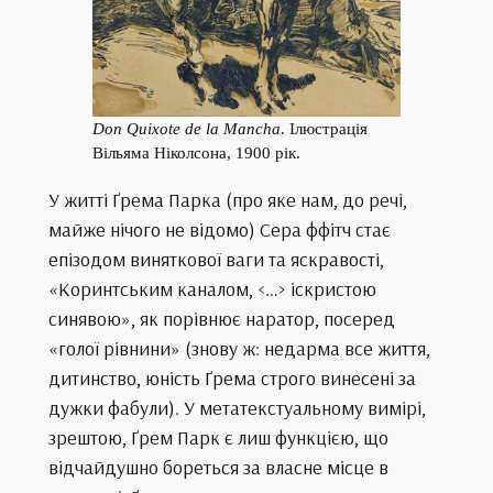
Don Quixote de la Mancha
. Ілюстрація
Вільяма Ніколсона, 1900 рік.
У житті Ґрема Парка (про яке нам, до речі,
майже нічого не відомо) Сера ффітч стає
епізодом виняткової ваги та яскравості,
«Коринтським каналом, <…> іскристою
синявою», як порівнює наратор, посеред
«голої рівнини» (знову ж: недарма все життя,
дитинство, юність Ґрема строго винесені за
дужки фабули). У метатекстуальному вимірі,
зрештою, Ґрем Парк є лиш функцією, що
відчайдушно бореться за власне місце в