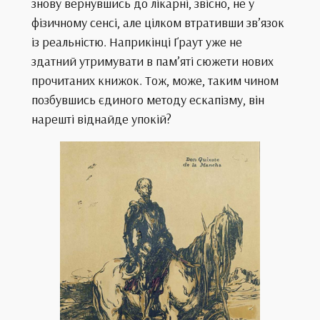
знову вернувшись до лікарні, звісно, не у
фізичному сенсі, але цілком втративши зв’язок
із реальністю. Наприкінці Ґраут уже не
здатний утримувати в пам’яті сюжети нових
прочитаних книжок. Тож, може, таким чином
позбувшись єдиного методу ескапізму, він
нарешті віднайде упокій?