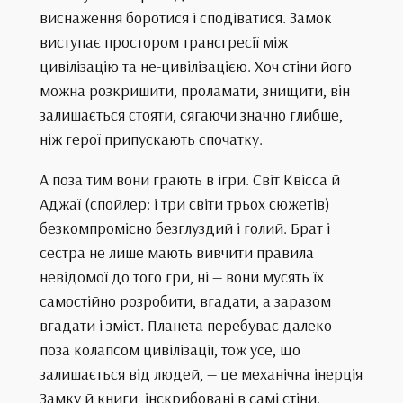
виснаження боротися і сподіватися. Замок
виступає простором трансгресії між
цивілізацію та не-цивілізацією. Хоч стіни його
можна розкришити, проламати, знищити, він
залишається стояти, сягаючи значно глибше,
ніж герої припускають спочатку.
А поза тим вони грають в ігри. Світ Квісса й
Аджаї (спойлер: і три світи трьох сюжетів)
безкомпромісно безглуздий і голий. Брат і
сестра не лише мають вивчити правила
невідомої до того гри, ні — вони мусять їх
самостійно розробити, вгадати, а заразом
вгадати і зміст. Планета перебуває далеко
поза колапсом цивілізації, тож усе, що
залишається від людей, — це механічна інерція
Замку й книги, інскрибовані в самі стіни.