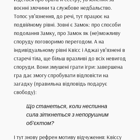
воєнні злочини та службове недбальство.
Топос ув’язнення, до речі, тут працює на
подвійному рівні. Зовні є Замок: про способи
подолання Замку, про Замок як (не)можливу
споруду поговоримо перегодом. А на
індивідуальному рівні Квісс і Аджаї ув’язнені в
старечі тіла, ще більш вразливі до всіх невигод
споруди. Вони змушені грати ігри: завершена
гра дає змогу спробувати відповісти на
загадку (правильна відповідь подарує
свободу):
Що станеться, коли неспинна
сила зіткнеться з непорушним
об’єктом?
І тут знову рефрен мотиву відчуження: Квіссу