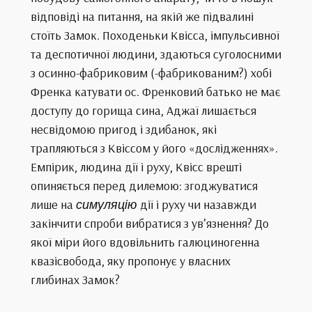
відповіді на питання, на якій же підвалині
стоїть Замок. Походеньки Квісса, імпульсивної
та деспотичної людини, здаються суголосними
з осинно-фабриковим (-фабрикованим?) хобі
Френка катувати ос. Френковий батько не має
доступу до горища сина, Аджаї лишається
несвідомою пригод і здибанок, які
трапляються з Квіссом у його «дослідженнях».
Емпірик, людина дії і руху, Квісс врешті
опиняється перед дилемою: згоджуватися
лише на
симуляцію
дії і руху чи назавжди
закінчити спроби вибратися з ув’язнення? До
якої міри його вдовільнить галюциногенна
квазісвобода, яку пропонує у власних
глибинах Замок?