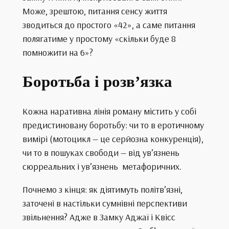
Може, зрештою, питання сенсу життя
зводиться до простого «42», а саме питання
полягатиме у простому «скільки буде 8
помножити на 6»?
Боротьба і розв’язка
Кожна наративна лінія роману містить у собі
предистиновану боротьбу: чи то в еротичному
вимірі (мотоцикл — це серйозна конкуренція),
чи то в пошуках свободи — від ув’язнень
сюрреальних і ув’язнень метафоричних.
Почнемо з кінця: як діятимуть політв’язні,
заточені в настільки сумнівні перспективи
звільнення? Адже в Замку Аджаї і Квісс