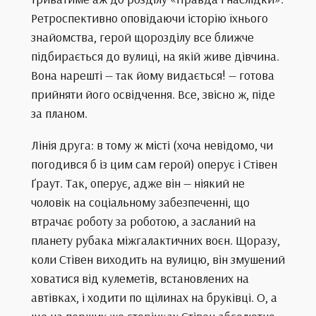
Ретроспективно оповідаючи історію їхнього
знайомства, герой щорозділу все ближче
підбирається до вулиці, на якій живе дівчина.
Вона нарешті — так йому видається! — готова
прийняти його освідчення. Все, звісно ж, піде
за планом.
Лінія друга: в тому ж місті (хоча невідомо, чи
погодився б із цим сам герой) оперує і Стівен
Ґраут. Так, оперує, адже він — ніякий не
чоловік на соціальному забезпеченні, що
втрачає роботу за роботою, а засланий на
планету рубака міжгалактичних воєн. Щоразу,
коли Стівен виходить на вулицю, він змушений
ховатися від кулеметів, встановлених на
автівках, і ходити по щілинах на бруківці. О, а