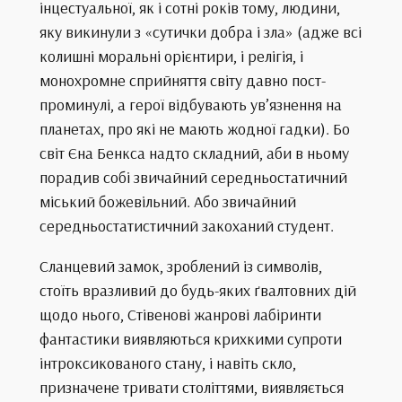
інцестуальної, як і сотні років тому, людини,
яку викинули з «сутички добра і зла» (адже всі
колишні моральні орієнтири, і релігія, і
монохромне сприйняття світу давно пост-
проминулі, а герої відбувають ув’язнення на
планетах, про які не мають жодної гадки). Бо
світ Єна Бенкса надто складний, аби в ньому
порадив собі звичайний середньостатичний
міський божевільний. Або звичайний
середньостатистичний закоханий студент.
Сланцевий замок, зроблений із символів,
стоїть вразливий до будь-яких ґвалтовних дій
щодо нього, Стівенові жанрові лабіринти
фантастики виявляються крихкими супроти
інтроксикованого стану, і навіть скло,
призначене тривати століттями, виявляється