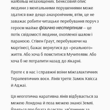
найбільш незахищених. Бенксовий опис
людини з ментальними порушеннями може
здатися вже дещо анахронічним, втім, це не
заважає робити читацьке перебування поруч з
героєм майже
фізично нестерпним
— це
потік свідомості людини, охопленої шалом і
параноєю. Стівен Ґраут, перебуваючи на
маргінесі, бажає вернутися до «реального»
життя. Або хоча б помститися Мучителям. Або
хоча б не потрапити назад до лікарні.
Проте є в нас і справжні воїни міжгалактичних
Терапевтичних воєн. Лінія третя: Замок Квісса
й Аджаї.
Ця неоготична наративна лінія відбувається за
межею Лондона й поза межею знаної Землі.
Йдеться про брата й сестру, ув’язнених за