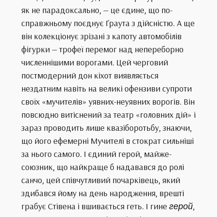
як не парадоксально, — це єдине, що по-
справжньому поєднує Ґраута з дійсністю. А ще
він колекціонує зрізані з капоту автомобілів
фігурки — трофеї перемог над непереборно
численнішими ворогами. Цей черговий
постмодерний дон кіхот виявляється
нездатним навіть на великі офензиви супроти
своїх «мучителів» уявних-неуявних ворогів. Він
повсюдно витіснений за театр «головних дій» і
зараз проводить лише квазіборотьбу, знаючи,
що його ефемерні Мучителі в стократ сильніші
за нього самого. І єдиний герой, майже-
союзник, що найкраще б надавався до ролі
санчо, цей співчутливий почарківець, який
здибався йому на день народження, врешті
грабує Стівена і вшивається геть. І гине
герой
,