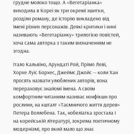
грудне молоко тощо. А «Вегетаріанка»
виходила в Кореї як три окремі зшитки,
розділи роману, де історію викладено від
імені різних персонажів. Деякі критики і нині
називають «Вегетаріанку» трилогією повістей,
хоча сама авторка з таким визначенням не
згодна.
Італо Кальвіно, Арундаті Рой, Прімо Леві,
Хорхе Луїс Борхес, Джеймс Джойс — коли Хан
просять назвати улюблених авторів, вона
перераховує знайомі імена. А своїм
комфортним читанням називає нонфікшн про
рослини, на кшталт «Таємничого життя дерев»
Петера Воллебена. Так, нобеліатка зростала і
на корейській літературі, зокрема поетичному
модернізмі, про який мало що знає