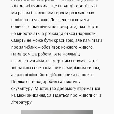
«Людські вчинки» — це справді гори тіл, які
ми разом із головним героєм розглядаємо
повільно та уважно. Посічене багнетами
обличчя жінки нічим не прикрите, тіла жертв
не мироточать, а розкладаються і чорніють.
Смерть не може бути красивою, але пам’ятати
про загиблих — обов’язок кожного живого.
Найвідоміша робота Кете Колльвіц
називається «Мати з мертвим сином». Кете
зобразила себе з власним семирічним сином,
а коли пізніше його дійсно вбили на полях
Першої світової, зробила аналогічну
скульптуру. Мистецтво дає змогу втриматися
на межі зникання, хай ідеться про живопис чи
літературу.