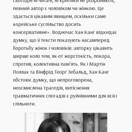
сьогодні ні читачі, ні критики не розрізняють,
певний автор є чоловіком чи жінкою. Це
здається цікавим явищем, оскільки саме
корейське суспільство досить
консервативне». Водночас Хан Канг відкидає
думку, що її тексти показують насамперед
боротьбу жінок і чоловіків: авторку цікавить
ширше коло тем, як-от жорстокість, покора,
спротив, колективна пам’ять. Як і Мартін
Поллак та Вінфрід Ґеорґ Зебальд, Хан Канг
обстоює думку, що непроговорена,
неосмислена трагедія, витіснення
травматичних спогадів є руйнівними для всієї
спільноти.