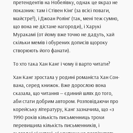
претендентів на Нобелівку, однак це якраз не
показник: там і Стівен Кінґ (за всієї поваги,
майстре!), і Джоан Ролінґ (так, мені теж сумно,
що вона не дістане нагороди), і Харукі
Муракамі (от йому вже точно не дадуть, хай
скільки мемів і обурених дописів щороку
створюють його фанати).
То хто така Хан Канг і чому її варто читати?
Хан Канг зростала у родині романіста Хан Сон-
вана, серед книжок. Вже дорослою вона
сказала, що читання — єдиний шлях до того,
аби стати добрим автором. Розповідаючи про
корейську літературу, Канг зазначила, що «з
1990 років кількість письменниць трохи
перевищила кількість письменників, і