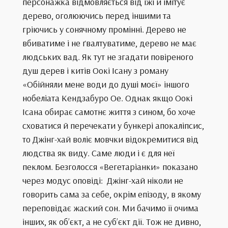
персонажка відмовляється від їжі й імітує
дерево, оголюючись перед іншими та
гріючись у сонячному промінні. Дерево не
вбиватиме і не ґвалтуватиме, дерево не має
людських вад. Як тут не згадати повіреного
душ дерев і китів Оокі Ісану з роману
«Обійняли мене води до душі моєї» іншого
нобеліата Кендзабуро Ое. Однак якщо Оокі
Ісана обирає самотнє життя з сином, бо хоче
сховатися й перечекати у бункері апокаліпсис,
то Джінг-хай воліє мовчки відокремитися від
людства як виду. Саме люди і є для неї
пеклом. Безголосся «Вегетаріанки» показано
через модус оповіді: Джінг-хай ніколи не
говорить сама за себе, окрім епізоду, в якому
переповідає жаский сон. Ми бачимо її очима
інших, як обʼєкт, а не субʼєкт дії. Тож не дивно,