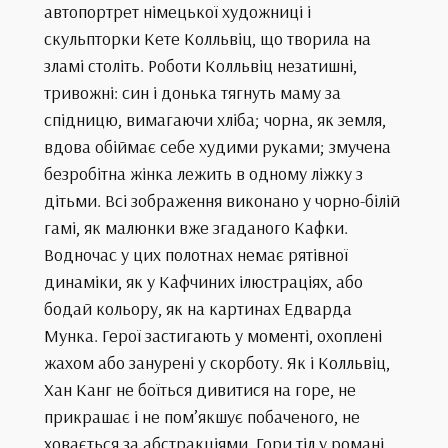
автопортрет німецької художниці і
скульпторки Кете Колльвіц, що творила на
зламі століть. Роботи Колльвіц незатишні,
тривожні: син і донька тягнуть маму за
спідницю, вимагаючи хліба; чорна, як земля,
вдова обіймає себе худими руками; змучена
безробітна жінка лежить в одному ліжку з
дітьми. Всі зображення виконано у чорно-білій
гамі, як малюнки вже згаданого Кафки.
Водночас у цих полотнах немає рятівної
динаміки, як у Кафчиних ілюстраціях, або
бодай кольору, як на картинах Едварда
Мунка. Герої застигають у моменті, охоплені
жахом або занурені у скорботу. Як і Колльвіц,
Хан Канг не боїться дивитися на горе, не
прикрашає і не пом’якшує побаченого, не
ховається за абстракціями. Гори тіл у романі