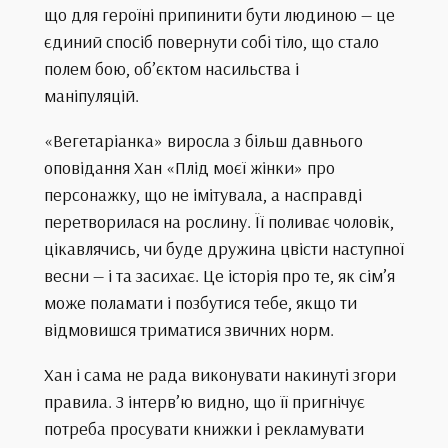
що для героїні припинити бути людиною — це
єдиний спосіб повернути собі тіло, що стало
полем бою, об’єктом насильства і
маніпуляцій.
«Вегетаріанка» виросла з більш давнього
оповідання Хан «Плід моєї жінки» про
персонажку, що не імітувала, а насправді
перетворилася на рослину. Її поливає чоловік,
цікавлячись, чи буде дружина цвісти наступної
весни — і та засихає. Це історія про те, як сім’я
може поламати і позбутися тебе, якщо ти
відмовишся триматися звичних норм.
Хан і сама не рада виконувати накинуті згори
правила. З інтерв’ю видно, що її пригнічує
потреба просувати книжки і рекламувати