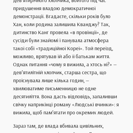
дев’ятирічного хлопчика, вбитого під час
придушення владою демократичної
демонстрації. Вгадаєте, скільки років було
Хан, коли родина залишила Кванджу? Так,
дитинство Канг провела «в провінції», де
сусіди були знайомі і панувала атмосфера
такої собі «традиційної Кореї». Той переїзд,
можливо, врятував їй або її батькам життя.
Однак питання «чому я вижила, а хтось ні?» —
дев’ятилітній хлопчик, старша сестра, що
проіснувала лише кілька годин, —
хвилюватиме письменницю не одне
десятиліття. Вона дасть відповідь, запаливши
свічку наприкінці роману «Людські вчинки»: я
вижила, щоб пам’ятати про окремих людей.
Зараз там, де влада вбивала цивільних,