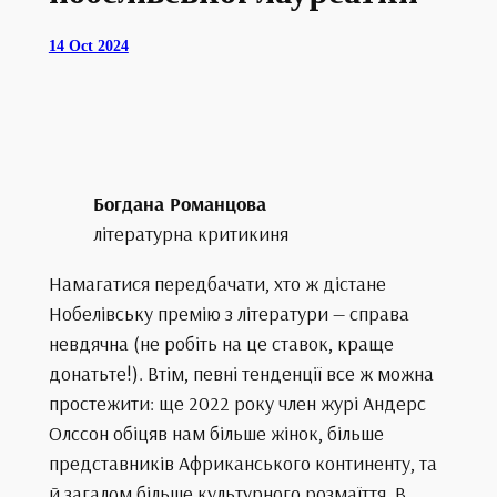
14 Oct 2024
Богдана Романцова
літературна критикиня
Намагатися передбачати, хто ж дістане
Нобелівську премію з літератури — справа
невдячна (не робіть на це ставок, краще
донатьте!). Втім, певні тенденції все ж можна
простежити: ще 2022 року член журі Андерс
Олссон обіцяв нам більше жінок, більше
представників Африканського континенту, та
й загалом більше культурного розмаїття. В