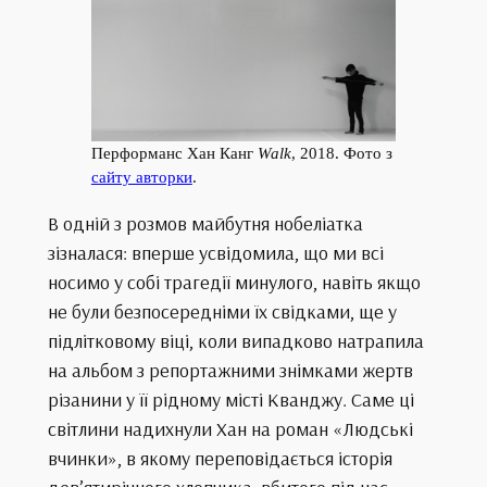
Перформанс Хан Канг
Walk
, 2018. Фото з
сайту авторки
.
В одній з розмов майбутня нобеліатка
зізналася: вперше усвідомила, що ми всі
носимо у собі трагедії минулого, навіть якщо
не були безпосередніми їх свідками, ще у
підлітковому віці, коли випадково натрапила
на альбом з репортажними знімками жертв
різанини у її рідному місті Кванджу. Саме ці
світлини надихнули Хан на роман «Людські
вчинки», в якому переповідається історія