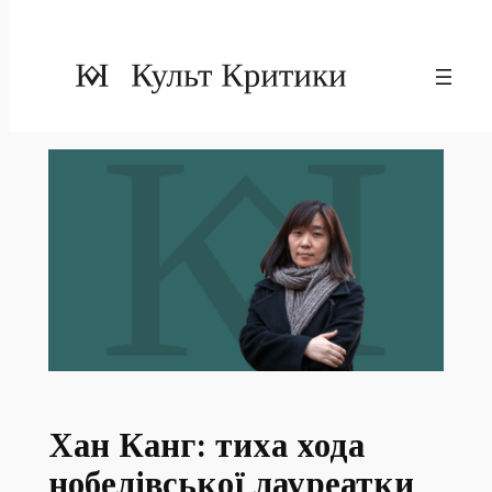
Хан Канг: тиха хода
нобелівської лауреатки