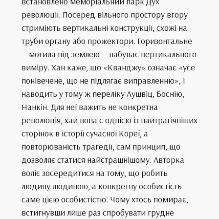
встановлено меморіальний парк Дух
революції. Посеред вільного простору вгору
стриміють вертикальні конструкції, схожі на
труби органу або прожектори. Горизонтальне
— могила під землею — набуває вертикального
виміру. Хан каже, що «Кванджу» означає «усе
понівечене, що не підлягає виправленню», і
наводить у тому ж переліку Аушвіц, Боснію,
Нанкін. Для неї важить не конкретна
революція, хай вона є однією із найтрагічніших
сторінок в історії сучасної Кореї, а
повторюваність трагедії, сам принцип, що
дозволяє статися найстрашнішому. Авторка
воліє зосередитися на тому, що робить
людину людиною, а конкретну особистість —
саме цією особистістю. Чому хтось помирає,
встигнувши лише раз спробувати грудне