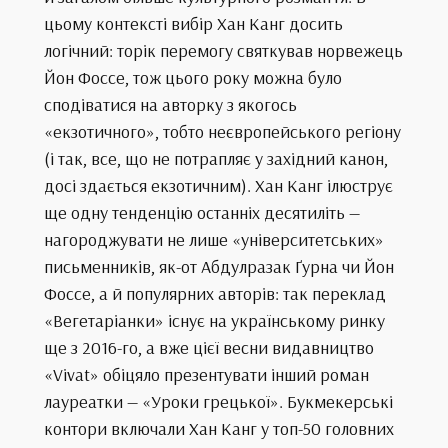
цьому контексті вибір Хан Канг досить
логічний: торік перемогу святкував норвежець
Йон Фоссе, тож цього року можна було
сподіватися на авторку з якогось
«екзотичного», тобто неєвропейського регіону
(і так, все, що не потрапляє у західний канон,
досі здається екзотичним). Хан Канг ілюструє
ще одну тенденцію останніх десятиліть —
нагороджувати не лише «університетських»
письменників, як-от Абдулразак Ґурна чи Йон
Фоссе, а й популярних авторів: так переклад
«Вегетаріанки» існує на українському ринку
ще з 2016-го, а вже цієї весни видавництво
«Vivat» обіцяло презентувати інший роман
лауреатки — «Уроки грецької». Букмекерські
контори включали Хан Канг у топ-50 головних