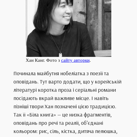
Хан Канг. Фото з
сайту авторки
.
Починала майбутня нобеліатка з поезії та
оповідань. Тут варто додати, що у корейській
літературі коротка проза і серіальні романи
посідають вкрай важливе місце. І навіть
пізніші твори Хан позначені цією традицією.
Так її «Біла книга» — це низка фрагментів,
оповідань про речі та реалії, об’єднані
кольором: рис, сіль, кістка, дитяча пелюшка,