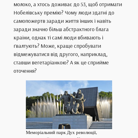
молоко, а хтось доживає до 53, щоб отримати
Нобелівську премію? Чому люди здатні до
самопожертв заради життя інших і навіть
заради значно більш абстрактного блага
країни, однак ті самі люди вбивають і
ґвалтують? Може, краще спробувати
відмежуватися від другого, наприклад,
ставши вегетаріанкою? А як це сприйме
оточення?
Меморіальний парк Дух революції,