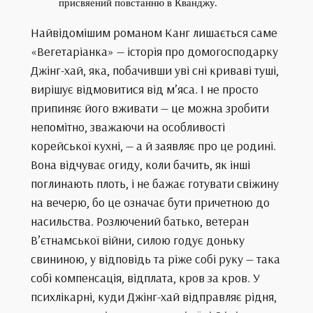
присвяений повстанню в Кванджу.
Найвідомішим романом Канг лишається саме
«Вегетаріанка» — історія про домогосподарку
Джінг-хай, яка, побачивши уві сні криваві туші,
вирішує відмовитися від м’яса. І не просто
припиняє його вживати — це можна зробити
непомітно, зважаючи на особливості
корейської кухні, — а й заявляє про це родині.
Вона відчуває огиду, коли бачить, як інші
поглинають плоть, і не бажає готувати свіжину
на вечерю, бо це означає бути причетною до
насильства. Розлючений батько, ветеран
В’єтнамської війни, силою годує доньку
свининою, у відповідь та ріже собі руку — така
собі компенсація, відплата, кров за кров. У
психлікарні, куди Джінг-хай відправляє рідня,