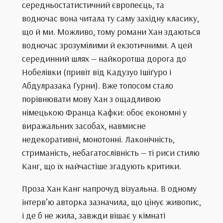
середньостатистичний європеєць, та
водночас вона читала ту саму західну класику,
що й ми. Можливо, тому романи Хан здаються
водночас зрозумілими й екзотичними. А цей
серединний шлях — найкоротша дорога до
Нобелівки (привіт від Кадузуо Ішіґуро і
Абдулразака Ґурни). Вже топосом стало
порівнювати мову Хан з ощадливою
німецькою Франца Кафки: обоє економні у
виражальних засобах, навмисне
недекоративні, монотонні. Лаконічність,
стриманість, небагатослівність — ті риси стилю
Канг, що їх найчастіше згадують критики.
Проза Хан Канг напрочуд візуальна. В одному
інтерв’ю авторка зазначила, що цінує живопис,
і де б не жила, завжди вішає у кімнаті