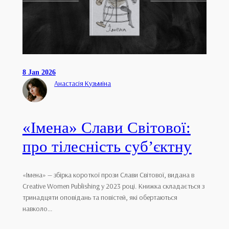
8 Jan 2026
Анастасія Кузьміна
«Імена» Слави Світової:
про тілесність субʼєктну
«Імена» — збірка короткої прози Слави Світової, видана в
Creative Women Publishing у 2023 році. Книжка складається з
тринадцяти оповідань та повістей, які обертаються
навколо…