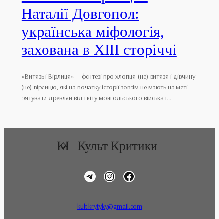
Наталії Довгопол:
українська міфологія,
захована в XIII сторіччі
«Витязь і Вірлиця» — фентезі про хлопця-(не)-витязя і дівчину-
(не)-вірлицю, які на початку історії зовсім не мають на меті
рятувати древлян від гніту монгольського війська і…
kult.krytyky@gmail.com