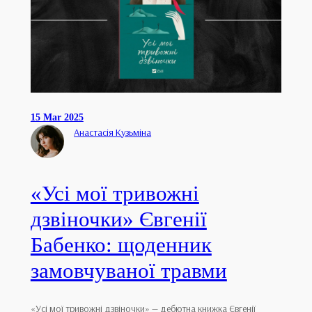
15 Mar 2025
Анастасія Кузьміна
«Усі мої тривожні
дзвіночки» Євгенії
Бабенко: щоденник
замовчуваної травми
«Усі мої тривожні дзвіночки» — дебютна книжка Євгенії