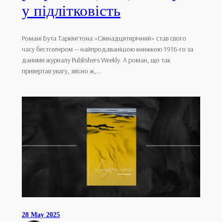
у підлітковість
Романі Бута Таркінґтона «Сімнадцятирічний» став свого
часу бестселером — найпродаванішою книжкою 1916-го за
даними журналу Publishers Weekly. А роман, що так
привертав увагу, звісно ж,…
28 May 2025