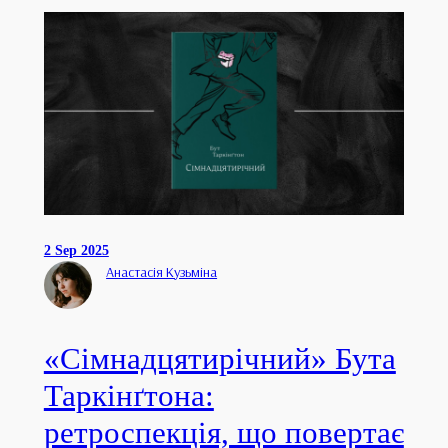
2 Sep 2025
Анастасія Кузьміна
«Сімнадцятирічний» Бута
Таркінґтона:
ретроспекція, що повертає