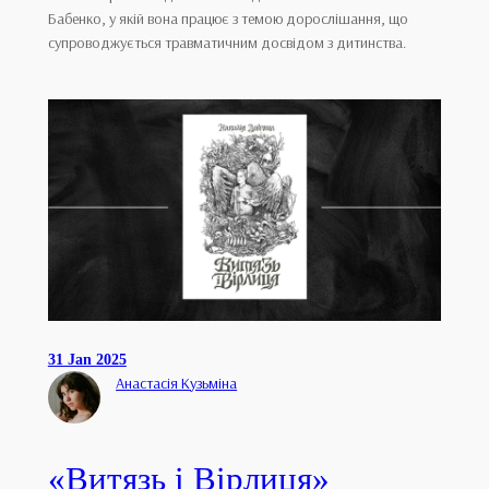
Бабенко, у якій вона працює з темою дорослішання, що
супроводжується травматичним досвідом з дитинства.
31 Jan 2025
Анастасія Кузьміна
«Витязь і Вірлиця»