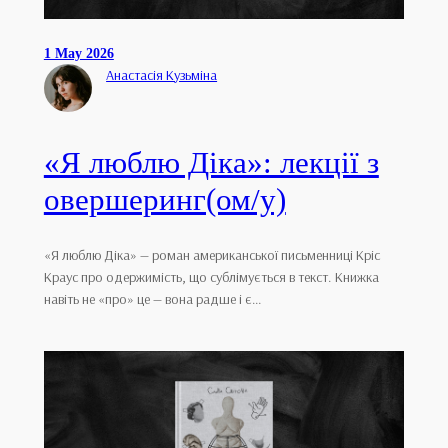
1 May 2026
Анастасія Кузьміна
«Я люблю Діка»: лекції з
овершеринг(ом/у)
«Я люблю Діка» — роман американської письменниці Кріс
Краус про одержимість, що сублімується в текст. Книжка
навіть не «про» це — вона радше і є…