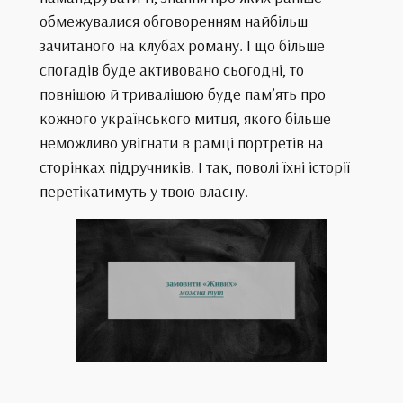
обмежувалися обговоренням найбільш
зачитаного на клубах роману. І що більше
спогадів буде активовано сьогодні, то
повнішою й тривалішою буде пам’ять про
кожного українського митця, якого більше
неможливо увігнати в рамці портретів на
сторінках підручників. І так, поволі їхні історії
перетікатимуть у твою власну.