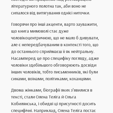
літературного полотна так, аби воно не
сипалося від витягування однієї ниточки.
Говорячи про інші акценти, варто зауважити,
що книга мимоволі стає дуже
чоловікоцентричною, що не мало б дивувати,
але є непередбачуваним в контексті того, що
до останнього сприймаєш її як нейтральну.
Насамперед це про специфіку погляду, адже
чоловіки здебільшого обговорюють досвіди
інших чоловіків, тобто письменників, які були
синами, воїнами, політиками, коханцями.
Двома жінками, біографії яких з’явилися в
тексті, стали Олена Теліга й Ольга
Кобилянська, і обидві ці присутності досить
специфічні. Наприклад, Олена Теліга постає