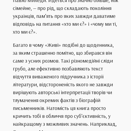
Павло Михеди. Йдеться про значно більше, ніж
сімейне, — про рід, що складають покоління
українців, пам’ять про яких завжди даватиме
відповідь на питання «хто ми є?» і «чому ми ті,
хто ми є?».
Багато в чому «Живі» подібні до щоденника,
за яким страшенно помітно, що збирався він
саме з усних розмов. Такі різномедійні сліди
грубо, але ефективно позбавляють текст
відчуття виваженого підручника з історії
літератури, відстороненість якого не завжди
вирішують авторські інтерпретації творів чи
тлумачення окремих фактів з біографій
письменників. Натомість ця книга просто
кричить тобі в обличчя про суб’єктивність, у
найкращому з можливих значень. Наприклад,