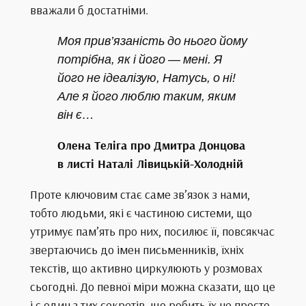
вважали б достатніми.
Моя прив’язаність до нього йому
потрібна, як і його — мені. Я
його не ідеалізую, Натусь, о ні!
Але я його люблю таким, яким
він є…
Олена Теліга про Дмитра Донцова
в листі Наталі Лівицькій-Холодній
Проте ключовим стає саме зв’язок з нами,
тобто людьми, які є частиною системи, що
утримує пам’ять про них, посилює її, повсякчас
звертаючись до імен письменників, їхніх
текстів, що активно циркулюють у розмовах
сьогодні. До певної міри можна сказати, що це
і є один з тих секретів, що робить їх не просто