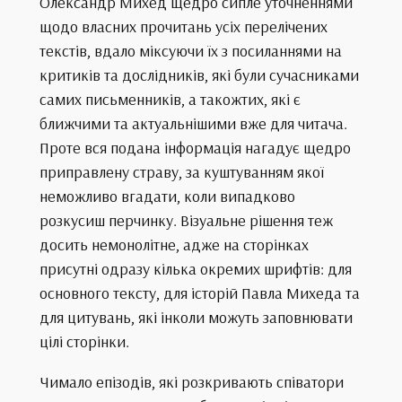
Олександр Михед щедро сипле уточненнями
щодо власних прочитань усіх перелічених
текстів, вдало міксуючи їх з посиланнями на
критиків та дослідників, які були сучасниками
самих письменників, а такожтих, які є
ближчими та актуальнішими вже для читача.
Проте вся подана інформація нагадує щедро
приправлену страву, за куштуванням якої
неможливо вгадати, коли випадково
розкусиш перчинку. Візуальне рішення теж
досить немонолітне, адже на сторінках
присутні одразу кілька окремих шрифтів: для
основного тексту, для історій Павла Михеда та
для цитувань, які інколи можуть заповнювати
цілі сторінки.
Чимало епізодів, які розкривають співатори