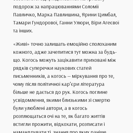
подорож за напрацюваннями Соломії
Павличко, Марка Павлишина, Ярини Цимбал,
Тамари Гундорової, Ганни Улюри, Віри Агеєвої
та інших.
«Живі» точно залишать емоційно сполоханим
кожного, адже зачепитися тут можна за будь-
що. Когось можуть зацікавити приховані між
рядків суперечки наукових статей
письменників, а когось — міркування про те,
чому після політичної кар’єри література
більше не дається до рук. Когось поглине
усвідомлення, якими близькими зі смертю
були улюблені автори, а в когось
розплющаться очі на те, як багато життів
встигли прожити, відкохати, розписати і
намандрувати ті, знання про яких раніше