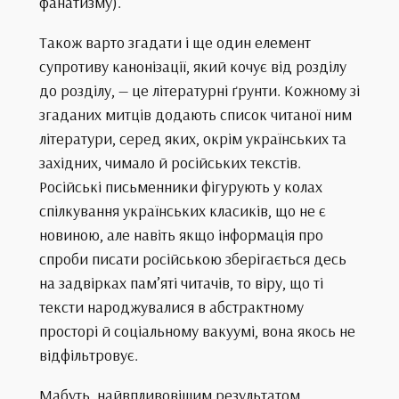
фанатизму).
Також варто згадати і ще один елемент
супротиву канонізації, який кочує від розділу
до розділу, — це літературні ґрунти. Кожному зі
згаданих митців додають список читаної ним
літератури, серед яких, окрім українських та
західних, чимало й російських текстів.
Російські письменники фігурують у колах
спілкування українських класиків, що не є
новиною, але навіть якщо інформація про
спроби писати російською зберігається десь
на задвірках пам’яті читачів, то віру, що ті
тексти народжувалися в абстрактному
просторі й соціальному вакуумі, вона якось не
відфільтровує.
Мабуть, найвпливовішим результатом