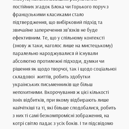
постійних згадок Блока чи Горького поруч з
французькими класиками стало
підтвердження, що вибірковий підхід та
звичайне заперечення зв’язків не буде
ефективним. Те, що у спільному контексті
(знову ж таки, наголос лише на мистецькому)
паралельно народжувалися й існували
абсолютно протилежні підходи, думки чи
рішення як щодо творчої, так і щодо соціальної
складової життів, робить здобутки
українських письменників ще більш
непохитними. Вкорочування ж цієї кількості
їхніх відбитків, при якому відбирають лише
найчіткіші та ті, які більше сподобалися, робить
з них ті самі безкомпромісні зображення, на
котрі світло падає з усіх боків. І ти підсвідомо