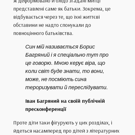
ж деформовано й блідо згадані митці
представлені саме як батьки. Зокрема, це
відбувається через те, що їхні життєві
обставини не надто спонукали до
повноцінного батьківства.
Син мій називається Борис
Багряний і я спеціально тут про
це говорю. Мною керує віра, що
коли світ буде знати, то вони,
може, не посміють сина
тероризувати й переслідувати.
Іван Багряний на своїй публічній
пресконференції
Проте діти таки фігурують у цих розділах, і
йдеться насамперед про дітей з літературних