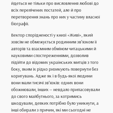
йдеться не тільки про висловлення любові до
всіх перелічених постатей, але й про
перетворення знань про них у частину власної
біографії.
Вектор спорідненості у книзі «Живі», який
зовсім не обмежується родинним зв’язком її
авторів та взаємним обміном читацькими й
науковими спостереженнями, дозволив
підійти до відомих українських митців з того
боку, яким їх рідко ризикують повернути без
коригувань. Адже як і в будь-якої людини
вони мали тисячі зв’язків: одних вони
обожнювали, інших — невдало припасовували
до свого майбутнього, за котримись
шкодували, деяких потрібно було уникнути, а
інші обирали з причин, які ми сьогодні не