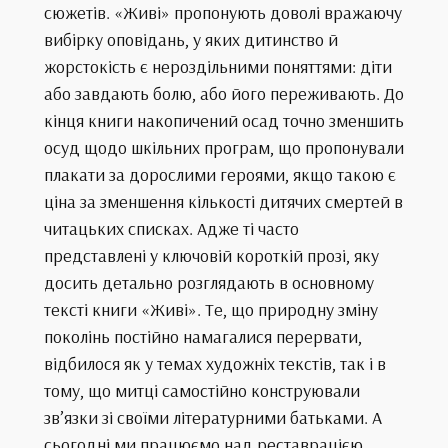
сюжетів. «Живі» пропонують доволі вражаючу
вибірку оповідань, у яких дитинство й
жорстокість є нероздільними поняттями: діти
або завдають болю, або його переживають. До
кінця книги накопичений осад точно зменшить
осуд щодо шкільних програм, що пропонували
плакати за дорослими героями, якщо такою є
ціна за зменшення кількості дитячих смертей в
читацьких списках. Адже ті часто
представлені у ключовій короткій прозі, яку
досить детально розглядають в основному
тексті книги «Живі». Те, що природну зміну
поколінь постійно намагалися перервати,
відбилося як у темах художніх текстів, так і в
тому, що митці самостійно конструювали
зв’язки зі своїми літературними батьками. А
сьогодні ми працюємо над реставрацією