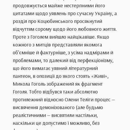
продовжується майже нестерпними його
цитатами щодо уявлень про сучасну Україну, а
розділ про Коцюбинського просякнутий
відчуттям сорому щодо його любовного життя.
Проте з Гоголем вийшло найцікавіше. Якщо
кожного з митців представляли якомога
об’ємніше й фактурніше, з усіма надмірами й
проблемами, то далекий від перфекціонізму,
що його вимагає уявний літературний
пантеон, в опозиції до якого стоять «Живі»,
Микола Гоголь зображений як фрагмент
Гоголя. Тобто відбувся таки абсолютно
протилежний відносно Олени Теліги процес —
висвячення демонізованого (але будьмо
реалістичними — висвятили настільки,
наскільки це допустимо і можливо, без