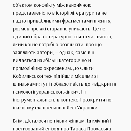
об’єктом конфлікту між канонічною
представленістю в історії літератури та не
надто привабливими фрагментами її життя,
розмов про які старанно уникають. Це не
єдиний образ літературної святої чи святого,
який конче потрібно розвінчати, про що
заявляють автори, — однак, саме він
видається найбільш категорично й
прямолінійно окресленим. До Ольги
Кобилянської теж підійшли місцями зі
шпильками: тут і поблажливість до «відкриття
психології української жінки», і її
інструментальність в контексті розкриття по-
інакшому експресивної Лесі Українки.
Втім, дісталося не тільки жінкам. Ідилічний і
поетизований епізод про Тараса Прохаська