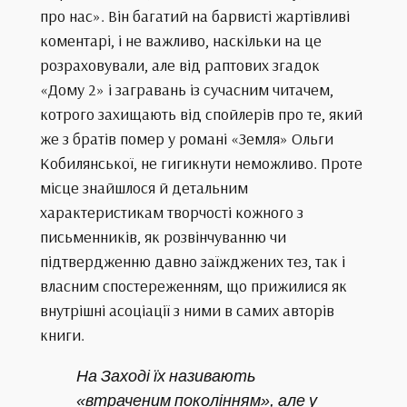
про нас». Він багатий на барвисті жартівливі
коментарі, і не важливо, наскільки на це
розраховували, але від раптових згадок
«Дому 2» і загравань із сучасним читачем,
котрого захищають від спойлерів про те, який
же з братів помер у романі «Земля» Ольги
Кобилянської, не гигикнути неможливо. Проте
місце знайшлося й детальним
характеристикам творчості кожного з
письменників, як розвінчуванню чи
підтвердженню давно заїжджених тез, так і
власним спостереженням, що прижилися як
внутрішні асоціації з ними в самих авторів
книги.
На Заході їх називають
«втраченим поколінням», але у