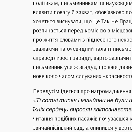
політикам, письменникам та науковцям
виявити повагу й захват, обов’язково 
хочеться виснувати, що Це Так Не Прац
розпинається перед комісією з місцевог
про життя словами з піднесеного некрол
зважаючи на очевидний талант письменн
справедливості заради, варто зазначит
письменник усе ж згадує, що вже давнен
нове коло часом силуваних «красивост
Передусім ідеться про нагромадження м
«
Ті сотні тисяч і мільйони не були
їхніх сердець виросли квітознавс
читання подібних пасажів почуваєшся м
звичайнісінький сад, а опинився у верт