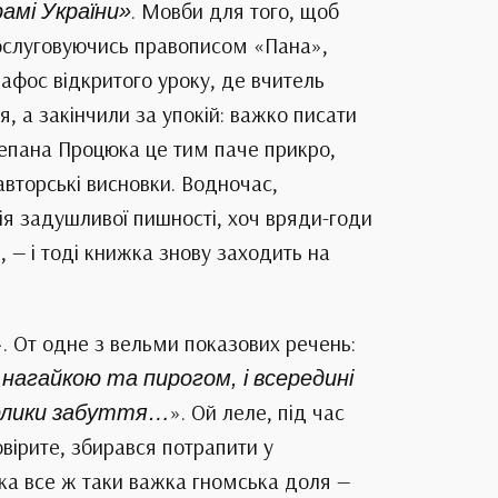
рамі України»
. Мовби для того, щоб
 Послуговуючись правописом «Пана»,
афос відкритого уроку, де вчитель
я, а закінчили за упокій: важко писати
Степана Процюка це тим паче прикро,
вторські висновки. Водночас,
ія задушливої пишності, хоч вряди-годи
 — і тоді книжка знову заходить на
. От одне з вельми показових речень:
 нагайкою та пирогом, і всередині
телики забуття…
». Ой леле, під час
вірите, збирався потрапити у
Яка все ж таки важка гномська доля —