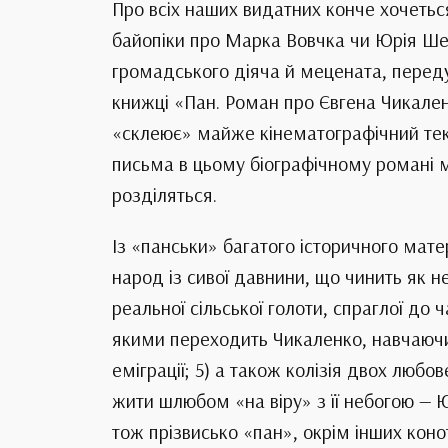
Про всіх наших видатних конче хочетьс
байопіки про Марка Вовчка чи Юрія Шев
громадського діяча й мецената, переду
книжці «Пан. Роман про Євгена Чикален
«склеює» майже кінематографічний тек
письма в цьому біографічному романі мо
розділяться.
Із «панськи» багатого історичного мате
народ із сивої давнини, що чинить як н
реальної сільської голоти, спраглої до
якими переходить Чикаленко, навчаючис
еміграції; 5) а також колізія двох лю
жити шлюбом «на віру» з її небогою — 
тож прізвисько «пан», окрім інших кон