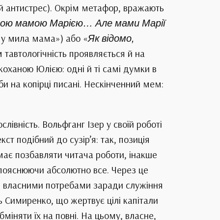
ий антистрес). Окрім метафор, вражають
овою мамою Марією… Але мами Марії
му мила мама») або «
Як відомо,
м тавтологічність проявляється й на
оханою Юлією: одні й ті самі думки в
и на копірці писані. Нескінченний мем:
лівність. Вольфганг Ізер у своїй роботі
т подібний до сузір’я: так, позиція
е має позбавляти читача роботи, інакше
 пояснюючи абсолютно все. Через це
ть власними потребами заради служіння
ь Симиренко, що жертвує цілі капітали
бміняти їх на повні. На цьому, власне,