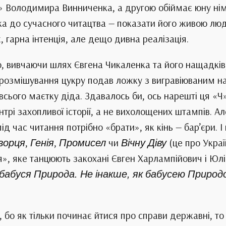
ю» Володимира Винниченка, а другою обіймає юну ні
ка до сучасного читацтва — показати його живою люд
, гарна інтенція, але дещо дивна реалізація.
 вивчаючи шлях Євгена Чикаленка та його нащадків
 розмішування цукру подав ложку з вигравіюваним на 
всього маєтку діда. Здавалось би, ось нарешті ця «Ч
трі захопливої історії, а не вихолощених штампів. А
під час читання потрібно «брати», як кінь — бар’єри. 
ворця
,
Генія
,
Промисел
чи
Вічну Діву
(це про Украї
я», яке танцюють закохані Євген Харлампійович і Юлі
 бабуся Природа. Не інакше, як бабусею Природ
, бо як тільки починає йтися про справи державні, т