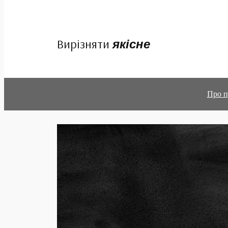
Вирізняти
якісне
Про п