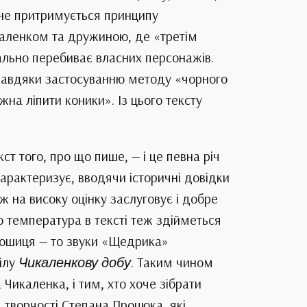
 не притримується принципу
каленком та дружиною, де «третім
ально перебиває власних персонажів.
 завдяки застосуванню методу «чорного
на ліпити коники». Із цього тексту
т того, про що пише, — і це певна річ
арактеризує, вводячи історичні довідки
ж на високу оцінку заслуговує і добре
о температура в тексті теж здійметься
 Кошиця — то звуки «Щедрика»
ілу
Чикаленкову добу
. Таким чином
икаленка, і тим, хто хоче зібрати
 творчості Степана Процюка, які