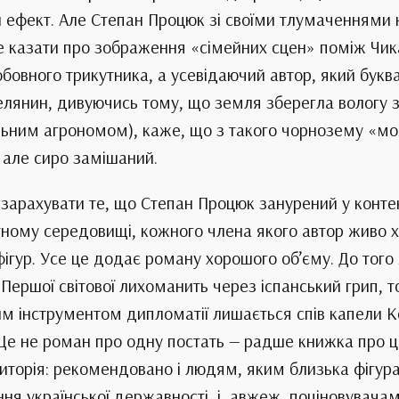
чи ефект. Але Степан Процюк зі своїми тлумаченнями
же казати про зображення «сімейних сцен» поміж Чи
бовного трикутника, а усевідаючий автор, який букв
селянин, дивуючись тому, що земля зберегла вологу
альним агрономом), каже, що з такого чорнозему «мож
, але сиро замішаний.
арахувати те, що Степан Процюк занурений у контекс
етному середовищі, кожного члена якого автор живо х
фігур. Усе це додає роману хорошого об’єму. До того 
Першої світової лихоманить через іспанський грип, т
шим інструментом дипломатії лишається спів капели
 Це не роман про одну постать — радше книжка про ц
торія: рекомендовано і людям, яким близька фігура Ч
ня української державності, і, авжеж, поціновувачам