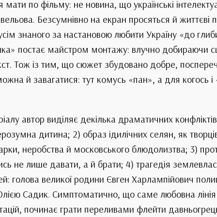
я мати по фільму: не новина, що українські інтелект
ельова. Безсумнівно на екран просяться й життєві п
сім знаного за настановою любити Україну «до глиб
ка» постає майстром монтажу: влучно добираючи сцен
ст. Тож із тим, що сюжет збудовано добре, поспере
жна й завагатися: тут комусь «пан», а для когось і 
ріалу автор виділяє декілька драматичних конфліктів,
ерозумна дитина; 2) образ ідилічних селян, як твор
 чарки, неробства й московського блюдолизтва; 3) п
ь не лише давати, а й брати; 4) трагедія землевлас
бовей: голова великої родини Євген Харлампійович п
Юлією Садик. Симптоматично, що саме любовна лінія
отацій, починає грати переливами флейти давньогрец