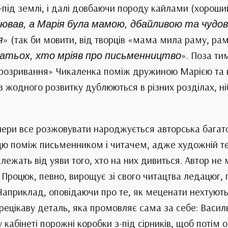
-під землі, і далі довбаючи породу кайлами (хорош
цював, а Марія була мамою, дбайливою та чуд
я
» (так би мовити, від творців «мама мила раму, ра
атьох, хто мріяв про письменництво
». Поза ти
 «розривання» Чикаленка поміж дружиною Марією та к
жодного розвитку дублюються в різних розділах, ніб
анери все розжовувати народжується авторська багатос
цю поміж письменником і читачем, адже художній текс
залежать від уяви того, хто на них дивиться. Автор н
н Процюк, певно, вирощує зі свого читацтва ледацюг,
 Наприклад, оповідаючи про те, як меценати нехтую
прецікаву деталь, яка промовляє сама за себе: Васил
 кабінеті порожні коробки з-під сірників, щоб потім о