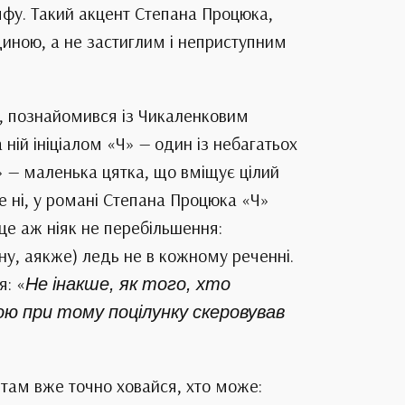
мфу. Такий акцент Степана Процюка,
иною, а не застиглим і неприступним
, познайомився із Чикаленковим
ній ініціалом «Ч» — один із небагатьох
» — маленька цятка, що вміщує цілий
ле ні, у романі Степана Процюка «Ч»
І це аж ніяк не перебільшення:
ну, аякже) ледь не в кожному реченні.
я: «
Не інакше, як того, хто
ою при тому поцілунку скеровував
о там вже точно ховайся, хто може: