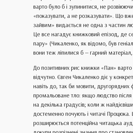
варто було б і зупинитися, не розвіюю
«показувати, а не розказувати». Що в
зайвим» видається не одна з частин лю
Це все нагадує книжковий епізод, де 
пару» (Чикаленко, як відомо, був гені
вони теж ліпилися б — гарний матеріал
До позитивних рис книжки «Пан» варто з
відчутно. Євген Чикаленко діє у конкр
навіть до, так би мовити, другорядних 
промальоване тло: якщо людство після 
на декілька градусів; коли ж найдієві
достеменно почують і читачі Процюка.
розширюється потенційна читацька ауди
докупи розрізнені знання про становлен