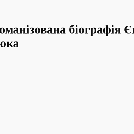
романізована біографія 
цюка