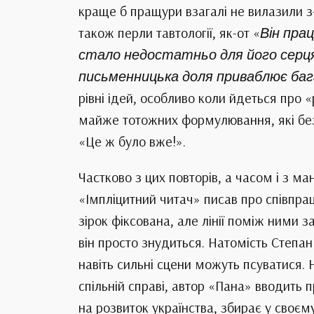
краще б пращури взагалі не вилазили з
також перли тавтології, як-от «
Він пра
стало недостатньо для його серц
письменницька доля приваблює баг
рівні ідей, особливо коли йдеться про
майже тотожних формулювання, які без 
«Це ж було вже!».
Частково з цих повторів, а часом і з м
«Імпліцитний читач» писав про співпра
зірок фіксована, але лінії поміж ними 
він просто знудиться. Натомість Степа
навіть сильні сцени можуть псуватися.
спільній справі, автор «Пана» вводить 
на розвиток українства, збирає у своєму