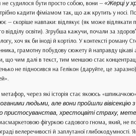
 не судилося бути просто собою, вони —
«Жерці у х
потрібно кадити фіміамом так, що аж крутить у носі.
ює — скоріше навпаки: відлякує (як може відлякати п
о відділу освіти). Згрубша кажучи, почали за здоров’
огу, хоч як би іноді й кортіло. У контексті роману 
ика, грамотну побудову сюжету й направду цікаві а
и, що чим далі в текст, тим меншою стає концентрац
ько не підносився на Гелікон (даруйте, це заразно),
ей».
етафор, через які історія стає якоюсь «шпикачкою»
 поганими людьми, але вони пройшли вівісекцію з
тво пристосуванства, хрестоцвіті страху, ме
асмаркетовою фігуркою садового гнома, який, не по
ограді велеречивості й заплутаної глибокодумності. 