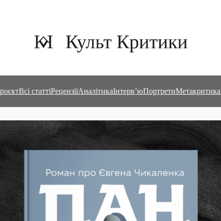
роєкт
Всі статті
Рецензії
Аналітика
Інтерв’ю
Портрети
Метакритика