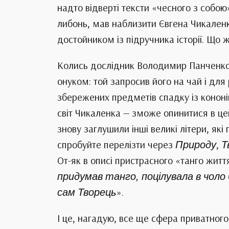
надто відверті тексти «чесного з собо
либонь, мав наблизити Євгена Чикален
достойником із підручника історії. Що ж
Колись дослідник Володимир Панченко,
онуком: той запросив його на чай і для
збережених предметів спадку із кононі
світ Чикаленка — зможе опинитися в цен
знову заглушили інші великі літери, які 
спробуйте перелізти через
Природу
,
Т
От-як в описі пристрасного «танго житт
придумав танго, поцілувала в чоло
сам Творець
».
І це, нагадую, все ще сфера приватного