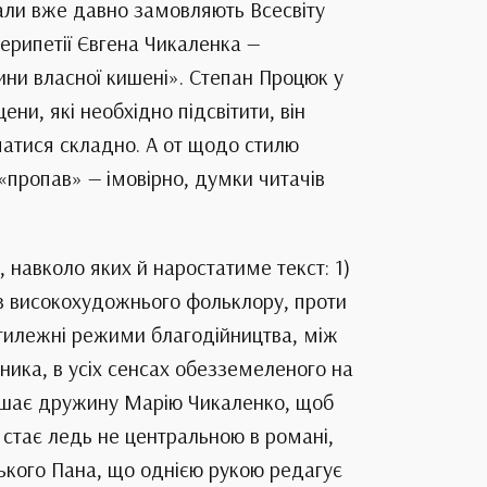
уали вже давно замовляють Всесвіту
ерипетії Євгена Чикаленка —
ини власної кишені». Степан Процюк у
и, які необхідно підсвітити, він
чатися складно. А от щодо стилю
«пропав» — імовірно, думки читачів
 навколо яких й наростатиме текст: 1)
ців високохудожнього фольклору, проти
ротилежні режими благодійництва, між
ника, в усіх сенсах обезземеленого на
олишає дружину Марію Чикаленко, щоб
 стає ледь не центральною в романі,
ького Пана, що однією рукою редагує