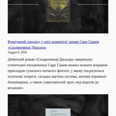
Культурний геноцид у світі роментезі: роман Сари Гашем
«Спадкоємиця Джасада»
August 6, 2026
Дебютний роман «Спадкоємиця Джасада» американо-
єгипетської письменниці Сари Гашем можна назвати яскравим
прикладом сучасного епічного фентезі, у якому поєднуються
політичні інтриги, складна магічна система, мотиви втраченої
батьківщини, а також славнозвісний троп «від ворогів до
коханців».