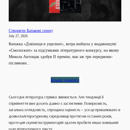
Створити Батькові спину
July 27, 2026
Книжка «Дзвіниця в ущелині», котра вийшла у видавництві
«Смолоскип» за підсумками літературного конкурсу, на якому
Микола Антощак здобув II премію, має аж три передмови-
післямови…
Більше цікавого
Сьогодні література стрімко змінюється. Але тенденції її
сприйняття вже досить давно є застиглими. Поверховість,
загальна оглядовість, спрощена оцінність — усе це превалювало в
довколалітературному середовищі протягом останніх років,
проте цей скупий інструментарій здатен пробити лише зовнішній
шар літературного тексту.