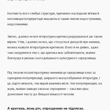
Натомість його глибші структури, причинно-наслідкові зв’язки й
неочевидні інтерпретації лишаються таким чином недоступними,
недосяжними.
Звісно, далеко не вся літературна критика редукувалася аж такою
мірою. Утім, і далеко не все, що стосується дискусій про книжки,
можна назвати літературною критикою. Воно й не дивно, адже
таке занурення в текст, що критика має забезпечувати, майже
безглузде в умовах сьогоднішнього культурного середовища.
Під тиском позалітературних чинників це середовище існує за
сценарієм популяризації, ширшого масштабування літератури, і
це, варто визнати, теж вкрай важлива місія. Але популяризація, на
жаль, майже завжди означає спрощення — така вже ціна
донесення тексту до більшої кількості читачів.
А критика, ясна річ, спрощенню не підлягає.