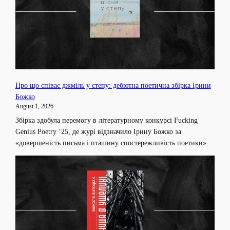
Про що співає джміль у степу: дебютна поетична збірка Ірини
Божко
August 1, 2026
Збірка здобула перемогу в літературному конкурсі Fucking
Genius Poetry ’25, де журі відзначило Ірину Божко за
«довершеність письма і пташину спостережливість поетики».