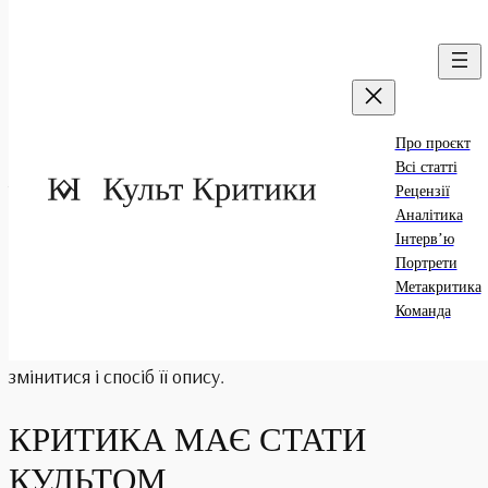
Про проєкт
Сьогодні література стрімко змінюється. Тож має
Всі статті
змінитися й те, як про неї говорять.
Рецензії
Аналітика
КРИТИКА МАЄ СТАТИ
Інтерв’ю
Портрети
КУЛЬТОМ
Метакритика
Команда
Сьогодні література стрімко змінюється. Тож має
змінитися і спосіб її опису.
КРИТИКА МАЄ СТАТИ
КУЛЬТОМ