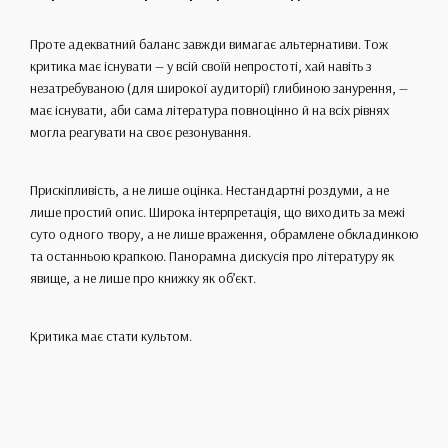
Проте адекватний баланс завжди вимагає альтернативи. Тож
критика має існувати — у всій своїй непростоті, хай навіть з
незатребуваною (для широкої аудиторії) глибиною занурення, —
має існувати, аби сама література повноцінно й на всіх рівнях
могла реагувати на своє резонування.
Прискіпливість, а не лише оцінка. Нестандартні роздуми, а не
лише простий опис. Широка інтерпретація, що виходить за межі
суто одного твору, а не лише враження, обрамлене обкладинкою
та останньою крапкою. Панорамна дискусія про літературу як
явище, а не лише про книжку як об’єкт.
Критика має стати культом.